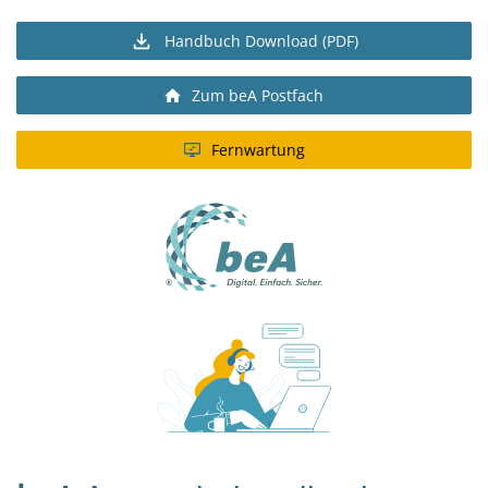
Handbuch Download (PDF)
Zum beA Postfach
Fernwartung