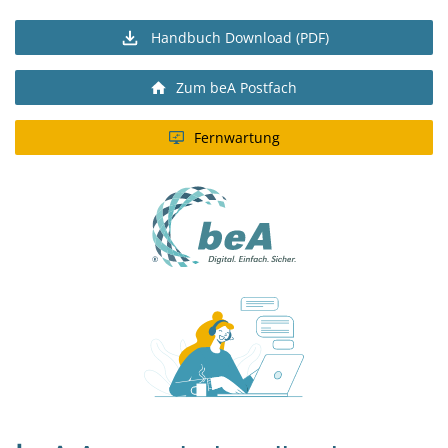
Handbuch Download (PDF)
Zum beA Postfach
Fernwartung