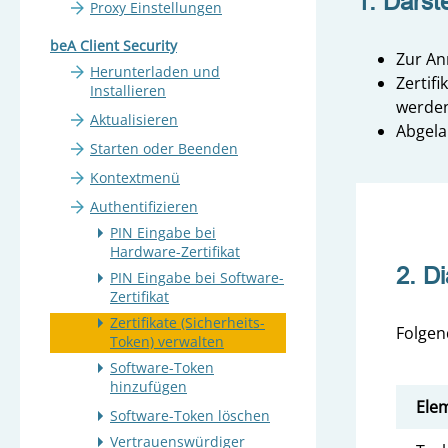
1. Darste
Proxy Einstellungen
beA Client Security
Zur An
Herunterladen und
Zertif
Installieren
werden 
Aktualisieren
Abgela
Starten oder Beenden
Kontextmenü
Authentifizieren
PIN Eingabe bei
Hardware-Zertifikat
2. D
PIN Eingabe bei Software-
Zertifikat
Zertifikate (Sicherheits-
Folgen
Token) verwalten
Software-Token
hinzufügen
Ele
Software-Token löschen
Vertrauenswürdiger