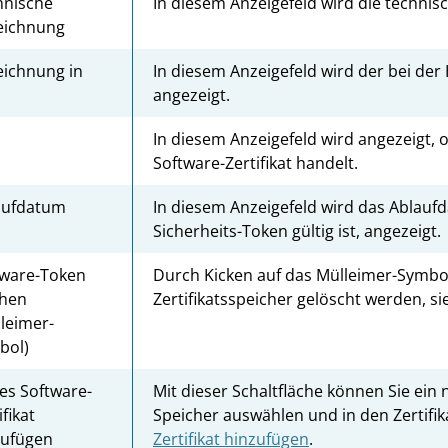
hnische
In diesem Anzeigefeld wird die technis
eichnung
eichnung in
In diesem Anzeigefeld wird der bei der
angezeigt.
In diesem Anzeigefeld wird angezeigt, 
Software-Zertifikat handelt.
aufdatum
In diesem Anzeigefeld wird das Ablaufda
Sicherheits-Token gültig ist, angezeigt.
tware-Token
Durch Kicken auf das Mülleimer-Symbol
chen
Zertifikatsspeicher gelöscht werden, s
leimer-
bol)
es Software-
Mit dieser Schaltfläche können Sie ein 
ifikat
Speicher auswählen und in den Zertifik
zufügen
Zertifikat hinzufügen
.