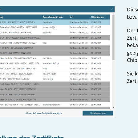
Dies
bzw. 
Der D
Zert
beka
geei
Chip
Sie 
Zert