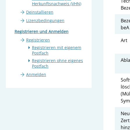
Tec
Herkunftsnachweis (VHN)
Bez
Deinstallieren
Bez
Lizenzbedingungen
beA
Registrieren und Anmelden
Art
Registrieren
Registrieren mit eigenem
Postfach
Abl
Registrieren ohne eigenes
Postfach
Anmelden
Sof
lös
(Mül
Sym
Neu
Zert
hin