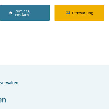
Zum beA
Fernwartung
Postfach
) verwalten
en